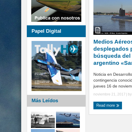
Papel Digital
Medios Aéreo
desplegados p
búsqueda del
argentino «S
Noticia en Desarrollo
contingencia conocid
jueves 16 de noviemb
noviembre 21, 2017
| b
Más Leídos
Read more