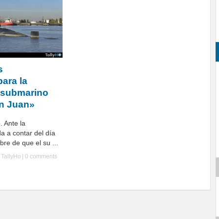
s
ara la
 submarino
an Juan»
. Ante la
a a contar del día
re de que el su ...
y
TallyHo
|
0 comments