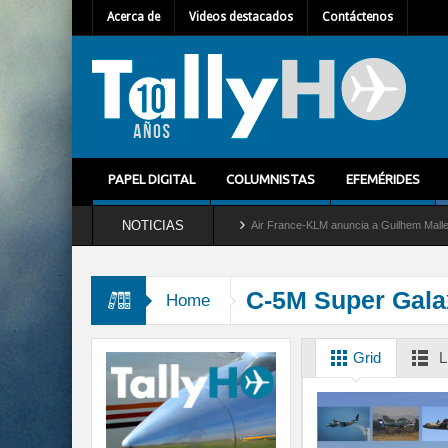
Acerca de
Videos destacados
Contáctenos
PAPEL DIGITAL
COLUMNISTAS
EFEMÉRIDES
NOTICIAS
ira del servicio al C-2 Greyhound
Air France-KLM anuncia a Guilhem Mallet como nu
C-5M Super Gala
Home
Grid
L