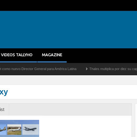
VIDEOS TALLYHO
MAGAZINE
evo Director General para América Latina
Thales multiplica por diez su capacidad d
xy
ist