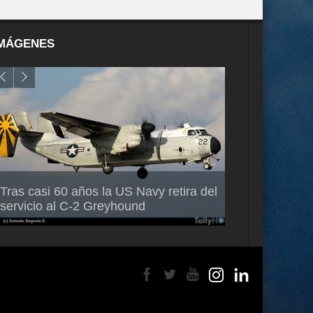
MÁGENES
Air France-KLM anuncia a Guilhem
Thales multipl
Tras casi 60 años la US Navy retira del
Mallet como nuevo Director General
capacidad de 
servicio al C-2 Greyhound
para América Latina
en Brasil