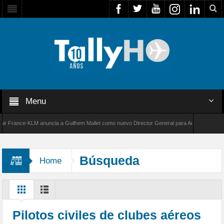
Menu
rance-KLM anuncia a Guilhem Mallet como nuevo Director General para América Latina
000 de Bombardier establece un nuevo récord de velocidad entre Los Ángeles y Farnborough
Búsqueda
Home
Pilotos civiles de clubes aéreos