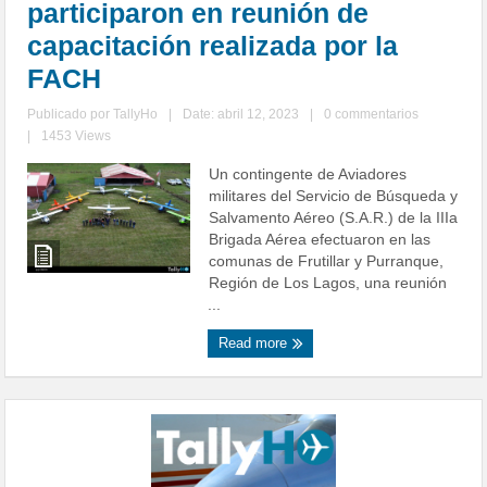
participaron en reunión de
capacitación realizada por la
FACH
Publicado por
TallyHo
|
Date: abril 12, 2023
|
0 commentarios
|
1453 Views
Un contingente de Aviadores
militares del Servicio de Búsqueda y
Salvamento Aéreo (S.A.R.) de la IIIa
Brigada Aérea efectuaron en las
comunas de Frutillar y Purranque,
Región de Los Lagos, una reunión
...
Read more