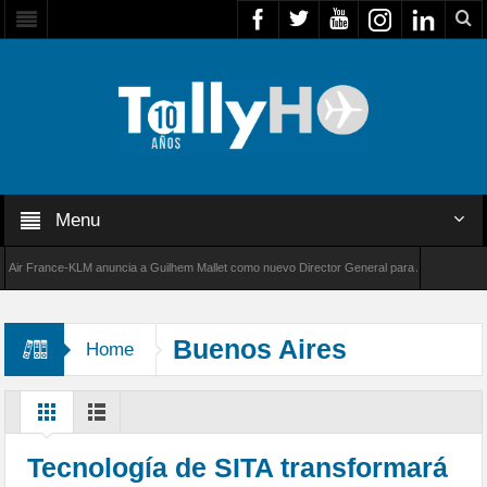
Menu
rance-KLM anuncia a Guilhem Mallet como nuevo Director General para América Latina
00 de Bombardier establece un nuevo récord de velocidad entre Los Ángeles y Farnborough
Buenos Aires
Home
Tecnología de SITA transformará