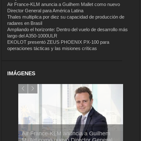
Air France-KLM anuncia a Guilhem Mallet como nuevo
Director General para América Latina
Thales multiplica por diez su capacidad de producción de
radares en Brasil
Ampliando el horizonte: Dentro del vuelo de desarrollo más
largo del A350-1000ULR
EKOLOT presentó ZEUS PHOENIX PX-100 para
operaciones tácticas y las misiones críticas
IMÁGENES
Air France-KLM anuncia a Guilhem
Thale
ra del
Mallet como nuevo Director General
capac