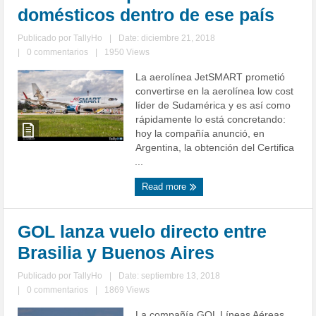
domésticos dentro de ese país
Publicado por
TallyHo
|
Date: diciembre 21, 2018
|
0 commentarios
|
1950 Views
La aerolínea JetSMART prometió
convertirse en la aerolínea low cost
líder de Sudamérica y es así como
rápidamente lo está concretando:
hoy la compañía anunció, en
Argentina, la obtención del Certifica
...
Read more
GOL lanza vuelo directo entre
Brasilia y Buenos Aires
Publicado por
TallyHo
|
Date: septiembre 13, 2018
|
0 commentarios
|
1869 Views
La compañía GOL Líneas Aéreas