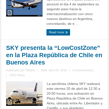
anunció el día 4 de septiembre su
segundo paso hacia la
internacionalización con cinco
nuevos destinos en Argentina,
concretando, de e ...
Read more
SKY presenta la “LowCostZone”
en la Plaza República de Chile en
Buenos Aires
Publicado por
TallyHo
|
Date: abril 20, 2018
|
0 commentarios
|
2492 Views
La aerolínea chilena SKY realizará
este viernes 20 de abril de 12:30 a
20:00 horas, una activación en
Plaza República de Chile en Buenos
Aires, ubicada entre Av. Libertador y
Castilla, y sus alrededor ...