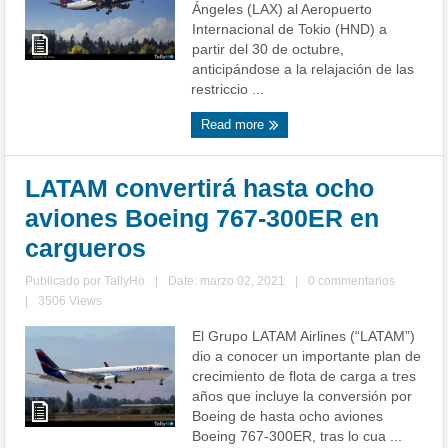
Ángeles (LAX) al Aeropuerto
Internacional de Tokio (HND) a
partir del 30 de octubre,
anticipándose a la relajación de las
restriccio ...
Read more
LATAM convertirá hasta ocho
aviones Boeing 767-300ER en
cargueros
Publicado por
TallyHo
|
Date: marzo 02, 2021
|
0 commentarios
|
3506 Views
El Grupo LATAM Airlines (“LATAM”)
dio a conocer un importante plan de
crecimiento de flota de carga a tres
años que incluye la conversión por
Boeing de hasta ocho aviones
Boeing 767-300ER, tras lo cua ...