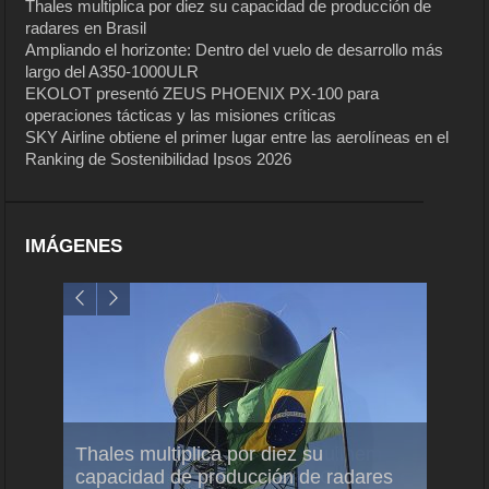
Thales multiplica por diez su capacidad de producción de
radares en Brasil
Ampliando el horizonte: Dentro del vuelo de desarrollo más
largo del A350-1000ULR
EKOLOT presentó ZEUS PHOENIX PX-100 para
operaciones tácticas y las misiones críticas
SKY Airline obtiene el primer lugar entre las aerolíneas en el
Ranking de Sostenibilidad Ipsos 2026
IMÁGENES
em
Thales multiplica por diez su
Ampli
ral
capacidad de producción de radares
vuelo