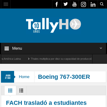
Menu
érica Latina
Thales multiplica por diez su capacidad de producción de radares en Br
Ángeles y Farnborough, Reino Unido
Airbus U030 Flexrotor inicia sus operaciones c
Boeing 767-300ER
Home
FACH trasladó a estudiantes