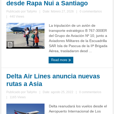
desde Rapa Nui a Santiago
Publicado por
TallyHo
|
Date: febrero 27, 2026
|
0 commentarios
|
440 Views
La tripulación de un avión de
transporte estratégico B 767-300ER
del Grupo de Aviación Nº 10, junto a
Aviadores Militares de la Escuadrilla
SAR Isla de Pascua de la IIª Brigada
Aérea, trasladaron desd ...
Read more
Delta Air Lines anuncia nuevas
rutas a Asia
Publicado por
TallyHo
|
Date: agosto 25, 2022
|
0 commentarios
|
1165 Views
Delta reanudará los vuelos desde el
Aeropuerto Internacional de Los