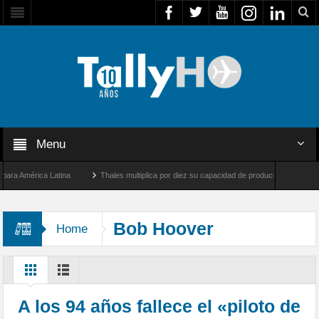
Menu
 América Latina
Thales multiplica por diez su capacidad de producción de radares en
os Ángeles y Farnborough, Reino Unido
Airbus U030 Flexrotor inicia sus operacione
Bob Hoover
Home
A los 94 años fallece el «piloto de