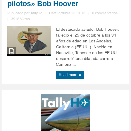
pilotos» Bob Hoover
Publicado por
TallyHo
|
Date: octubre 26, 2016
|
0 commentarios
|
3918 Views
El destacado aviador Bob Hoover,
falleció el 25 de octubre a los 94
años de edad en Los Angeles,
California (EE.UU.). Nacido en
Nashville, Tenesee en los EE.UU.
desarrolló una dilatada carrera.
Comenz ...
Read more