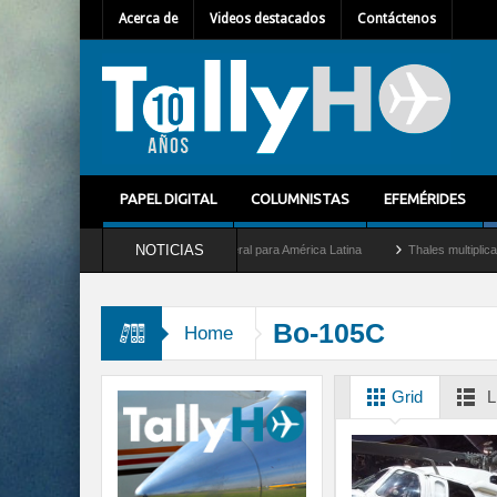
Acerca de
Videos destacados
Contáctenos
PAPEL DIGITAL
COLUMNISTAS
EFEMÉRIDES
NOTICIAS
 Mallet como nuevo Director General para América Latina
Thales multiplica por die
Bo-105C
Home
Grid
L