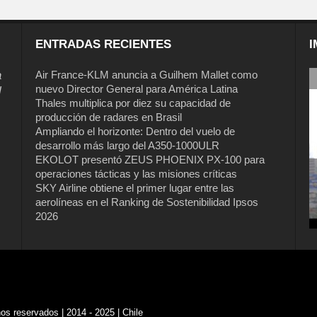
ENTRADAS RECIENTES
I
a
Air France-KLM anuncia a Guilhem Mallet como
nuevo Director General para América Latina
l
Thales multiplica por diez su capacidad de
producción de radares en Brasil
Ampliando el horizonte: Dentro del vuelo de
desarrollo más largo del A350-1000ULR
EKOLOT presentó ZEUS PHOENIX PX-100 para
operaciones tácticas y las misiones críticas
Air France-KLM anuncia a Guilhem
SKY Airline obtiene el primer lugar entre las
Mallet como nuevo Director General
aerolíneas en el Ranking de Sostenibilidad Ipsos
para América Latina
2026
s reservados | 2014 - 2025 | Chile