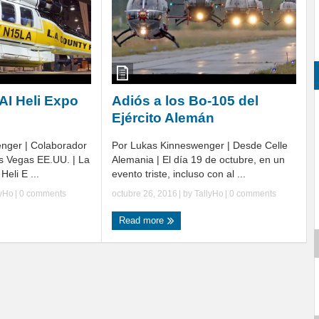
I Heli Expo
Adiós a los Bo-105 del
Ejército Alemán
nger | Colaborador
Por Lukas Kinneswenger | Desde Celle
s Vegas EE.UU. | La
Alemania | El día 19 de octubre, en un
Heli E ...
evento triste, incluso con al ...
lyHo
|
0 comments
octubre 26, 2016
| by
TallyHo
|
0 comments
Read more