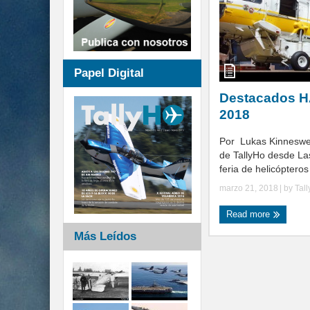
Papel Digital
Destacados HA
2018
Por Lukas Kinneswe
de TallyHo desde La
feria de helicópteros 
marzo 21, 2018
| by
Tal
Read more
Más Leídos