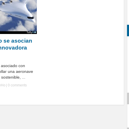
o se asocian
innovadora
a asociado con
ollar una aeronave
sostenible, ...
lyHo
|
0 comments