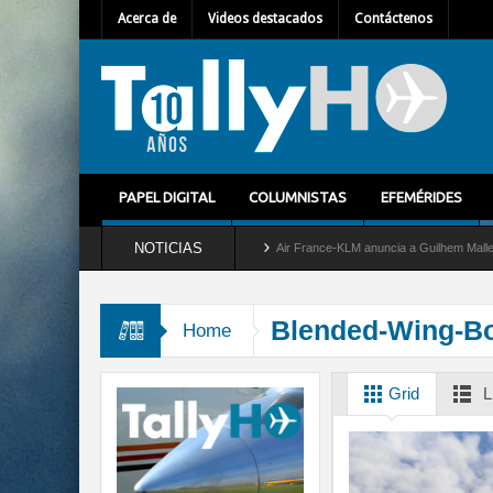
Acerca de
Videos destacados
Contáctenos
PAPEL DIGITAL
COLUMNISTAS
EFEMÉRIDES
NOTICIAS
ira del servicio al C-2 Greyhound
Air France-KLM anuncia a Guilhem Mallet como nu
Blended-Wing-B
Home
Grid
L