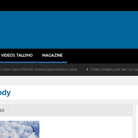
VIDEOS TALLYHO
MAGAZINE
evo Director General para América Latina
Thales multiplica por diez su capacidad d
ody
ist