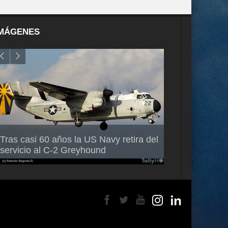
MÁGENES
Air France-KLM anuncia a Guilhem
Thales multipl
Tras casi 60 años la US Navy retira del
Mallet como nuevo Director General
capacidad de 
servicio al C-2 Greyhound
para América Latina
en Brasil