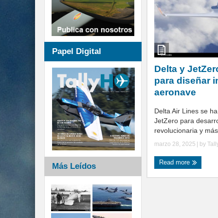
Papel Digital
Delta y JetZer
para diseñar 
aeronave
Delta Air Lines se h
JetZero para desarr
revolucionaria y más 
marzo 28, 2025
| by
Tal
Read more
Más Leídos