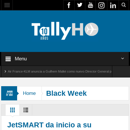
Menu
Air France-KLM anuncia a Guilhem Mallet como nuevo Director General para América Latina
bal 8000 de Bombardier establece un nuevo récord de velocidad entre Los Ángeles y Farnbo
Black Week
Home
JetSMART da inicio a su