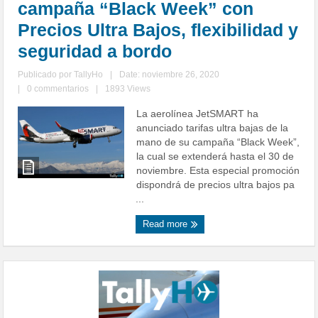
campaña “Black Week” con
Precios Ultra Bajos, flexibilidad y
seguridad a bordo
Publicado por
TallyHo
|
Date: noviembre 26, 2020
|
0 commentarios
|
1893 Views
La aerolínea JetSMART ha
anunciado tarifas ultra bajas de la
mano de su campaña “Black Week”,
la cual se extenderá hasta el 30 de
noviembre. Esta especial promoción
dispondrá de precios ultra bajos pa
...
Read more