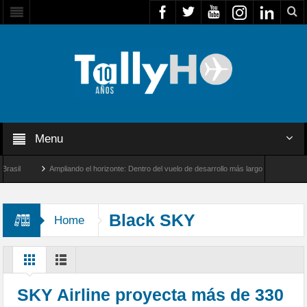
Menu
il
Ampliando el horizonte: Dentro del vuelo de desarrollo más largo del A350-1000U
 la Agencia Europea de Seguridad Marítima
Black SKY
Home
SKY Airline proyecta más de 330