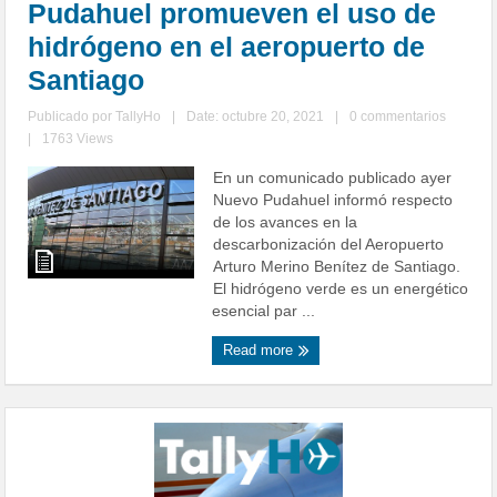
Pudahuel promueven el uso de
hidrógeno en el aeropuerto de
Santiago
Publicado por
TallyHo
|
Date: octubre 20, 2021
|
0 commentarios
|
1763 Views
En un comunicado publicado ayer
Nuevo Pudahuel informó respecto
de los avances en la
descarbonización del Aeropuerto
Arturo Merino Benítez de Santiago.
El hidrógeno verde es un energético
esencial par ...
Read more