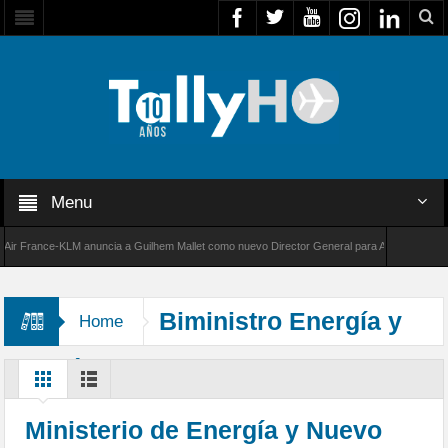
Menu
France-KLM anuncia a Guilhem Mallet como nuevo Director General para América Latina
000 de Bombardier establece un nuevo récord de velocidad entre Los Ángeles y Farnboroug
Biministro Energía y
Home
Minería
Ministerio de Energía y Nuevo