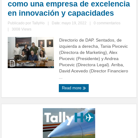
como una empresa de excelencia
en innovación y capacidades
Publicado por
TallyHo
|
Date: mayo 19, 2022
|
0 commentarios
|
3008 Views
Directorio de DAP. Sentados, de
izquierda a derecha, Tania Pivcevic
(Directora de Marketing), Alex
Pivcevic (Presidente) y Andrea
Pivcevic (Directora Legal). Arriba,
David Acevedo (Director Financiero
...
Read more