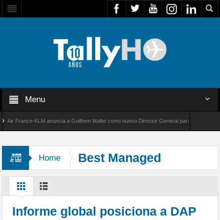
Menu
r France-KLM anuncia a Guilhem Mallet como nuevo Director General para América Latina
 8000 de Bombardier establece un nuevo récord de velocidad entre Los Ángeles y Farnboro
Best Managed
Home
Companies
Informe global posiciona a DAP