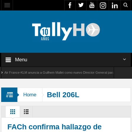
Menu
r France-KLM anuncia a Guilhem Mallet como nuevo Director General para América Latina
 8000 de Bombardier establece un nuevo récord de velocidad entre Los Ángeles y Farnboro
Bell 206L
Home
FACh confirma hallazgo de