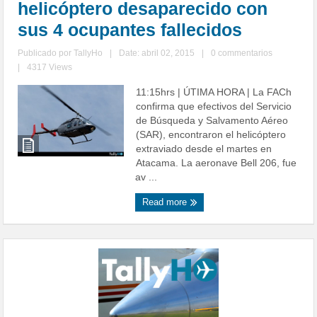
helicóptero desaparecido con
sus 4 ocupantes fallecidos
Publicado por
TallyHo
|
Date: abril 02, 2015
|
0 commentarios
|
4317 Views
11:15hrs | ÚTIMA HORA | La FACh
confirma que efectivos del Servicio
de Búsqueda y Salvamento Aéreo
(SAR), encontraron el helicóptero
extraviado desde el martes en
Atacama. La aeronave Bell 206, fue
av ...
Read more