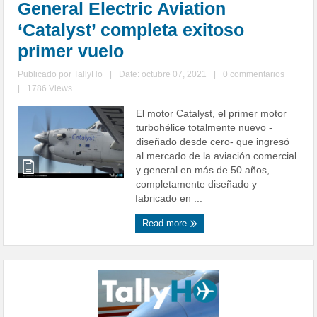
General Electric Aviation
‘Catalyst’ completa exitoso
primer vuelo
Publicado por
TallyHo
|
Date: octubre 07, 2021
|
0 commentarios
|
1786 Views
El motor Catalyst, el primer motor
turbohélice totalmente nuevo -
diseñado desde cero- que ingresó
al mercado de la aviación comercial
y general en más de 50 años,
completamente diseñado y
fabricado en ...
Read more