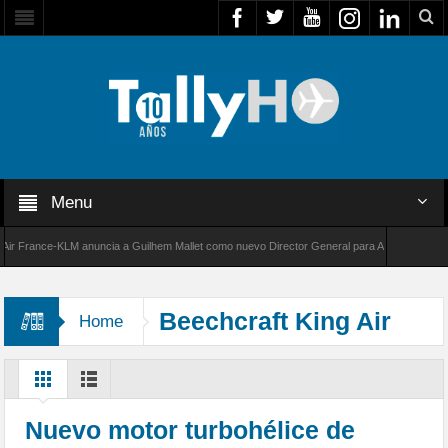
Menu
France-KLM anuncia a Guilhem Mallet como nuevo Director General para América Latina
000 de Bombardier establece un nuevo récord de velocidad entre Los Ángeles y Farnboroug
Beechcraft King Air
Home
Nuevo motor turbohélice de