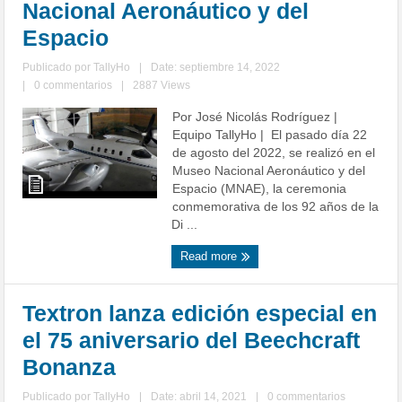
Nacional Aeronáutico y del
Espacio
Publicado por
TallyHo
|
Date: septiembre 14, 2022
|
0 commentarios
|
2887 Views
Por José Nicolás Rodríguez |
Equipo TallyHo | El pasado día 22
de agosto del 2022, se realizó en el
Museo Nacional Aeronáutico y del
Espacio (MNAE), la ceremonia
conmemorativa de los 92 años de la
Di ...
Read more
Textron lanza edición especial en
el 75 aniversario del Beechcraft
Bonanza
Publicado por
TallyHo
|
Date: abril 14, 2021
|
0 commentarios