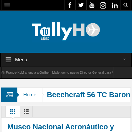
Menu
France-KLM anuncia a Guilhem Mallet como nuevo Director General para América Latina
000 de Bombardier establece un nuevo récord de velocidad entre Los Ángeles y Farnboroug
Beechcraft 56 TC Baron
Home
Museo Nacional Aeronáutico y