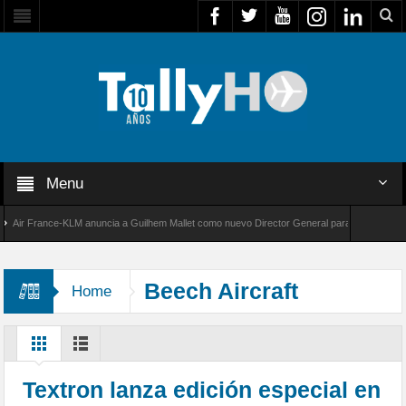
Menu
r France-KLM anuncia a Guilhem Mallet como nuevo Director General para América Latina
 8000 de Bombardier establece un nuevo récord de velocidad entre Los Ángeles y Farnboro
Beech Aircraft
Home
Company
Textron lanza edición especial en