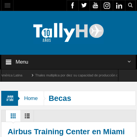
Menu
ica Latina
Thales multiplica por diez su capacidad de producción de radares en Brasi
geles y Farnborough, Reino Unido
Airbus U030 Flexrotor inicia sus operaciones con
Becas
Home
Airbus Training Center en Miami