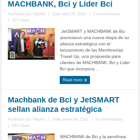
MACHBANK, Bci y Lider Bci
Publicado por
TallyHo
|
Date: abril 28, 2026
|
0 commentarios
|
707 Views
JetSMART y MACHBANK de Bci
anunciaron una nueva etapa de su
alianza estratégica con el
lanzamiento de las Membresías
Travel Up, una propuesta para
clientes de MACHBANK, Bci y Lider
Bci que incorpora ...
Read more
Machbank de Bci y JetSMART
sellan alianza estratégica
Publicado por
TallyHo
|
Date: enero 08, 2026
|
0 commentarios
|
654 Views
MACHBANK de Bci y la aerolínea