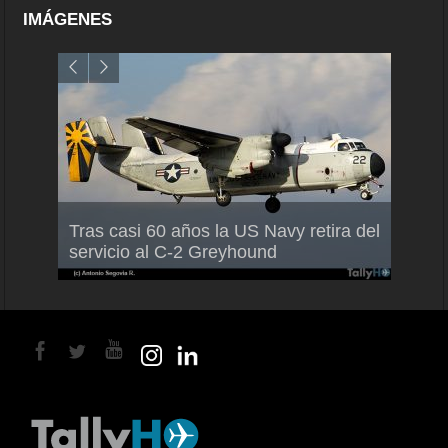
IMÁGENES
Air F
Tras casi 60 años la US Navy retira del
Malle
servicio al C-2 Greyhound
para 