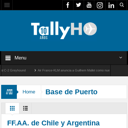
Menu
 C-2 Greyhound
Air France-KLM anuncia a Guilhem Mallet como nuevo Director Genera
de la FACH
Global 8000 de Bombardier establece un nuevo récord de velocidad entre
Base de Puerto
Home
Belgrano
FF.AA. de Chile y Argentina