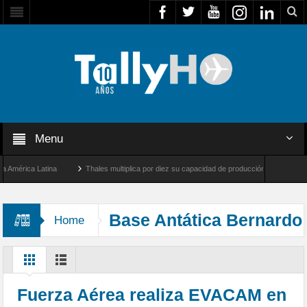
Menu
érica Latina
Thales multiplica por diez su capacidad de producción de radares en Br
Ángeles y Farnborough, Reino Unido
Airbus U030 Flexrotor inicia sus operaciones c
Base Antática Bernardo
Home
O'Higgins
Fuerza Aérea realiza EVACAM en