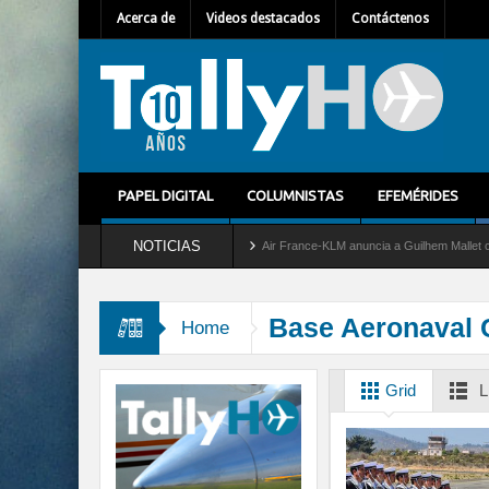
Acerca de
Videos destacados
Contáctenos
PAPEL DIGITAL
COLUMNISTAS
EFEMÉRIDES
NOTICIAS
a del servicio al C-2 Greyhound
Air France-KLM anuncia a Guilhem Mallet como nuev
ece un nuevo récord de velocidad entre Los Ángeles y Farnborough, Reino Unido
Base Aeronaval
Home
Grid
L