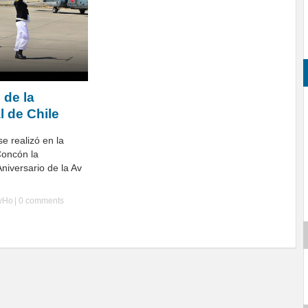
 de la
l de Chile
e realizó en la
Concón la
Aniversario de la Av
lyHo
|
0 comments