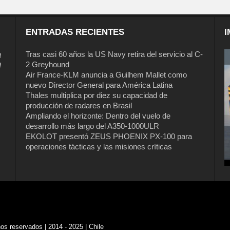
ENTRADAS RECIENTES
I
a
Tras casi 60 años la US Navy retira del servicio al C-
2 Greyhound
l
Air France-KLM anuncia a Guilhem Mallet como
nuevo Director General para América Latina
Thales multiplica por diez su capacidad de
producción de radares en Brasil
Ampliando el horizonte: Dentro del vuelo de
desarrollo más largo del A350-1000ULR
EKOLOT presentó ZEUS PHOENIX PX-100 para
Tras casi 60 años la US Navy retira del
operaciones tácticas y las misiones críticas
servicio al C-2 Greyhound
s reservados | 2014 - 2025 | Chile