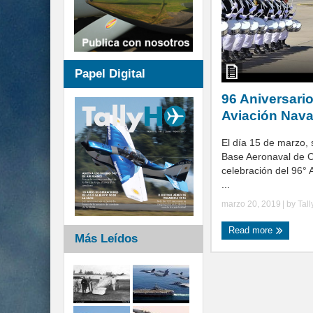
Papel Digital
96 Aniversario
Aviación Nava
El día 15 de marzo, s
Base Aeronaval de 
celebración del 96° 
...
marzo 20, 2019
| by
Tal
Read more
Más Leídos