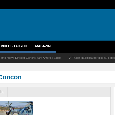
VIDEOS TALLYHO
MAGAZINE
o Director General para América Latina
Thales multiplica por diez su capacidad de 
 Concon
ist