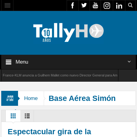
Menu
ance-KLM anuncia a Guilhem Mallet como nuevo Director General para América Latina
0 de Bombardier establece un nuevo récord de velocidad entre Los Ángeles y Farnborough,
Base Aérea Simón
Home
Bolívar
Espectacular gira de la