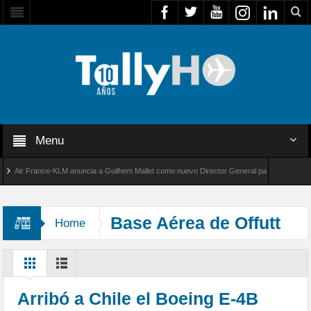
Menu
ir France-KLM anuncia a Guilhem Mallet como nuevo Director General para América Latina
l 8000 de Bombardier establece un nuevo récord de velocidad entre Los Ángeles y Farnbor
Base Aérea de Offutt
Home
Arribó a Chile el Boeing E-4B