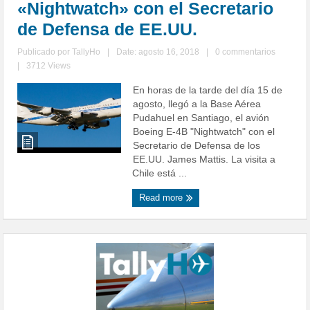
«Nightwatch» con el Secretario
de Defensa de EE.UU.
Publicado por
TallyHo
|
Date: agosto 16, 2018
|
0 commentarios
|
3712 Views
En horas de la tarde del día 15 de
agosto, llegó a la Base Aérea
Pudahuel en Santiago, el avión
Boeing E-4B "Nightwatch" con el
Secretario de Defensa de los
EE.UU. James Mattis. La visita a
Chile está ...
Read more