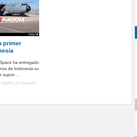
a primer
nesia
 Space ha entregado
ensa de Indonesia su
 supon ...
y
TallyHo
|
0 comments