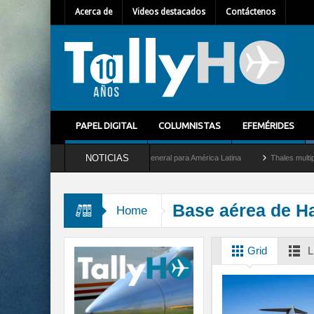
Acerca de
Videos destacados
Contáctenos
PAPEL DIGITAL
COLUMNISTAS
EFEMÉRIDES
NOTICIAS
lhem Mallet como nuevo Director General para América Latina
Thales multiplica por
Base aérea de H
Home
Grid
L