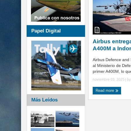
Papel Digital
Airbus entreg
A400M a Indo
Airbus Defence and
al Ministerio de Def
primer A400M, lo que
noviembre 03, 2025
| b
Read more
Más Leídos