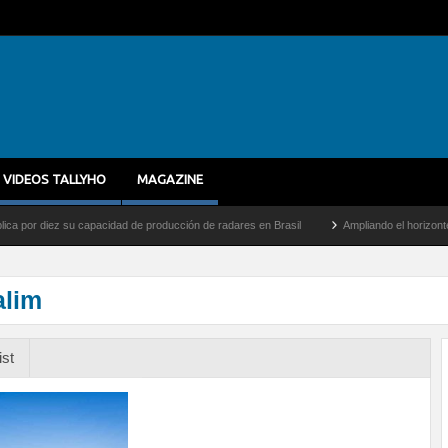
VIDEOS TALLYHO
MAGAZINE
 diez su capacidad de producción de radares en Brasil
Ampliando el horizonte: Dentro
alim
ist