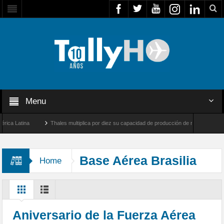
Menu
 Latina
Thales multiplica por diez su capacidad de producción de radares en Brasil
es y Farnborough, Reino Unido
Airbus U030 Flexrotor inicia sus operaciones con la
Base Aérea Brasilia
Home
Aniversario de la Fuerza Aérea