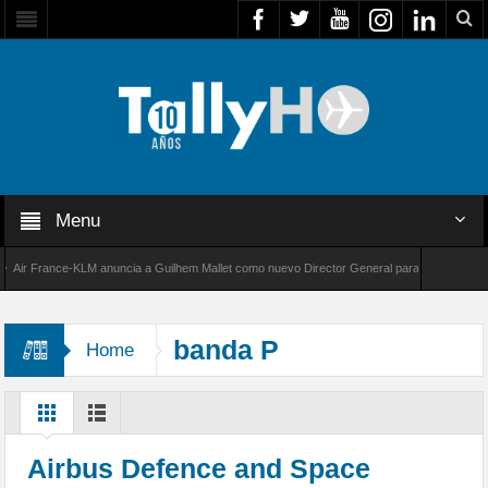
Menu
r France-KLM anuncia a Guilhem Mallet como nuevo Director General para América Latina
 8000 de Bombardier establece un nuevo récord de velocidad entre Los Ángeles y Farnboro
banda P
Home
Airbus Defence and Space