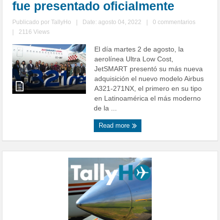
fue presentado oficialmente
Publicado por
TallyHo
|
Date: agosto 04, 2022
|
0 commentarios
|
2116 Views
El día martes 2 de agosto, la
aerolínea Ultra Low Cost,
JetSMART presentó su más nueva
adquisición el nuevo modelo Airbus
A321-271NX, el primero en su tipo
en Latinoamérica el más moderno
de la ...
Read more