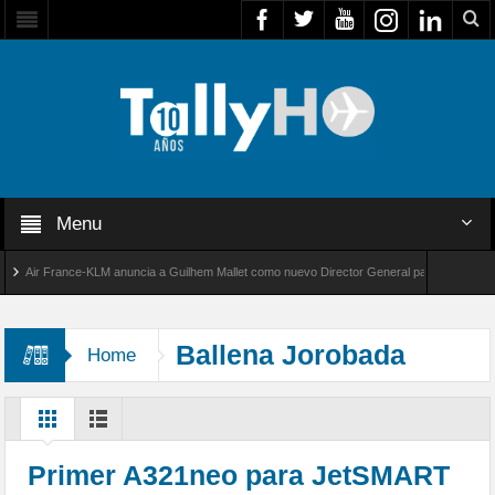
Menu
Air France-KLM anuncia a Guilhem Mallet como nuevo Director General para América Latina
al 8000 de Bombardier establece un nuevo récord de velocidad entre Los Ángeles y Farnbo
Ballena Jorobada
Home
Primer A321neo para JetSMART