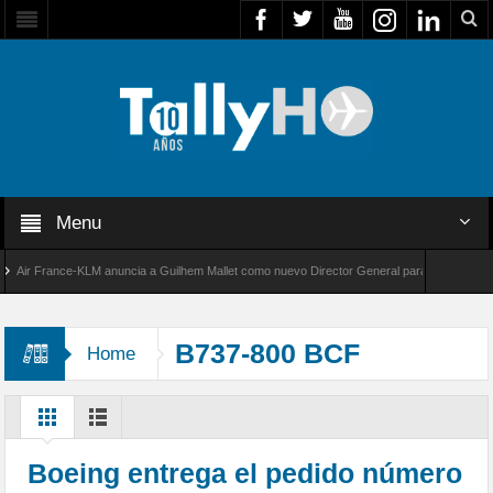
Menu
r France-KLM anuncia a Guilhem Mallet como nuevo Director General para América Latina
l 8000 de Bombardier establece un nuevo récord de velocidad entre Los Ángeles y Farnboro
B737-800 BCF
Home
Boeing entrega el pedido número