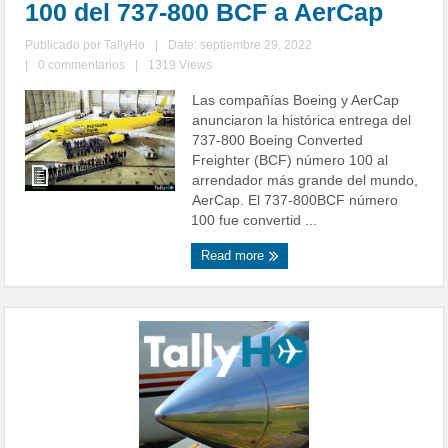
100 del 737-800 BCF a AerCap
Publicado por
TallyHo
|
Date: septiembre 29, 2022
|
0 commentarios
|
1319 Views
Las compañías Boeing y AerCap
anunciaron la histórica entrega del
737-800 Boeing Converted
Freighter (BCF) número 100 al
arrendador más grande del mundo,
AerCap. El 737-800BCF número
100 fue convertid ...
Read more