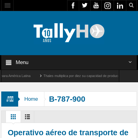
Menu
 América Latina
Thales multiplica por diez su capacidad de producción de radares en
os Ángeles y Farnborough, Reino Unido
Airbus U030 Flexrotor inicia sus operacione
B-787-900
Home
Operativo aéreo de transporte de