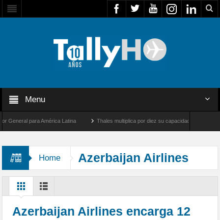
Menu
eneral para América Latina
Thales multiplica por diez su capacidad de producción de
dad entre Los Ángeles y Farnborough, Reino Unido
Airbus U030 Flexrotor inicia sus
Azerbaijan Airlines
Home
Azerbaijan Airlines encarga 12