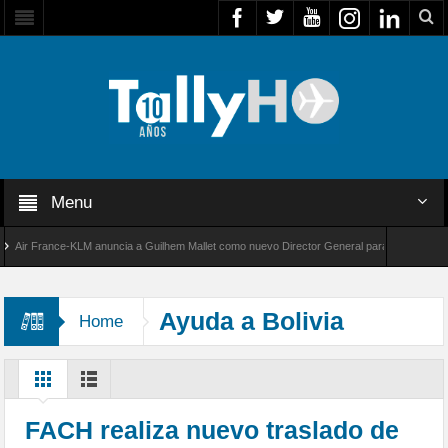
Menu
r France-KLM anuncia a Guilhem Mallet como nuevo Director General para América Latina
 8000 de Bombardier establece un nuevo récord de velocidad entre Los Ángeles y Farnboro
Ayuda a Bolivia
Home
FACH realiza nuevo traslado de