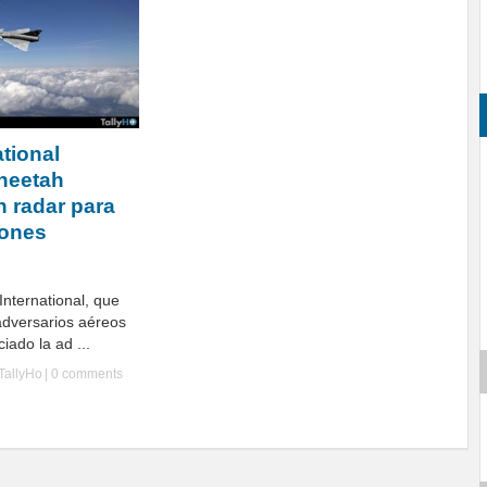
tional
heetah
 radar para
iones
nternational, que
adversarios aéreos
ado la ad ...
TallyHo
|
0 comments