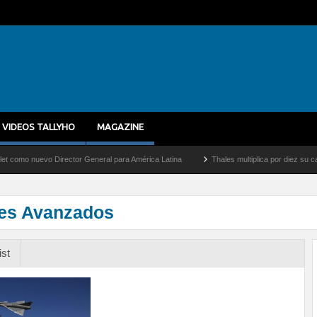
VIDEOS TALLYHO
MAGAZINE
nuevo Director General para América Latina
Thales multiplica por diez su capacida
es Avanzados
ist