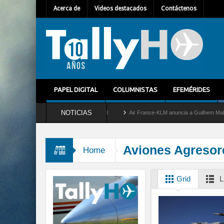
Acerca de
Videos destacados
Contáctenos
PAPEL DIGITAL
COLUMNISTAS
EFEMÉRIDES
NOTICIAS
retira del servicio al C-2 Greyhound
Air France-KLM anuncia a Guilhem Mallet como 
Aviones Agresor
Home
Grid
L