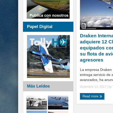
Papel Digital
Draken Interna
adquiere 12 C
equipados con
su flota de av
agresores
La empresa Draken I
entrega servicio de 
avanzados, ha anunci
Más Leídos
diciembre 13, 2017
| by
Read more