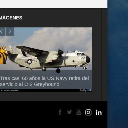
MÁGENES
Air France-KLM anuncia a Guilhem
Thales multipl
Tras casi 60 años la US Navy retira del
Mallet como nuevo Director General
capacidad de 
servicio al C-2 Greyhound
para América Latina
en Brasil