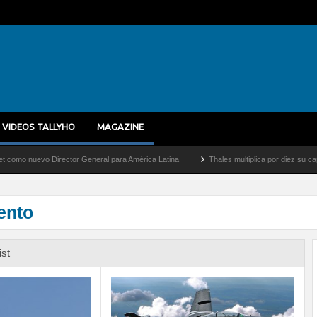
VIDEOS TALLYHO
MAGAZINE
evo Director General para América Latina
Thales multiplica por diez su capacidad 
ento
ist