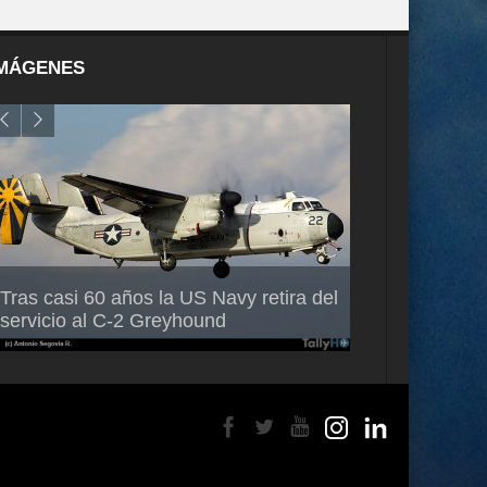
MÁGENES
Air France-KLM anuncia a Guilhem
Thales multipl
Tras casi 60 años la US Navy retira del
Mallet como nuevo Director General
capacidad de 
servicio al C-2 Greyhound
para América Latina
en Brasil