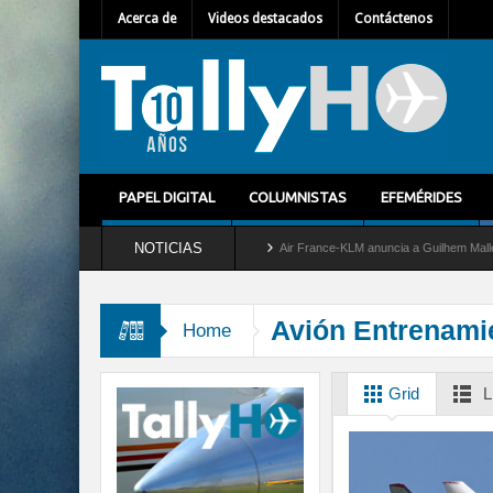
Acerca de
Videos destacados
Contáctenos
PAPEL DIGITAL
COLUMNISTAS
EFEMÉRIDES
NOTICIAS
tira del servicio al C-2 Greyhound
Air France-KLM anuncia a Guilhem Mallet como nu
Avión Entrenami
Home
Grid
L