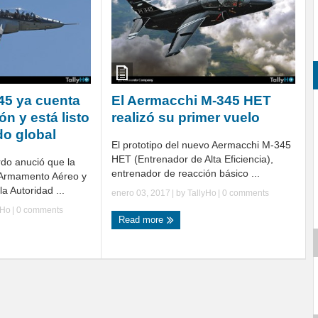
45 ya cuenta
El Aermacchi M-345 HET
ón y está listo
realizó su primer vuelo
do global
El prototipo del nuevo Aermacchi M-345
HET (Entrenador de Alta Eficiencia),
do anució que la
entrenador de reacción básico ...
 Armamento Aéreo y
a Autoridad ...
enero 03, 2017
| by
TallyHo
|
0 comments
yHo
|
0 comments
Read more