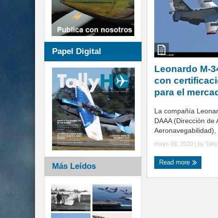
Papel Digital
Leonardo M-3
con certificaci
para el merca
La compañía Leonar
DAAA (Dirección de
Aeronavegabilidad), l
mayo 08, 2020
| by
Tall
Read more
Más Leídos