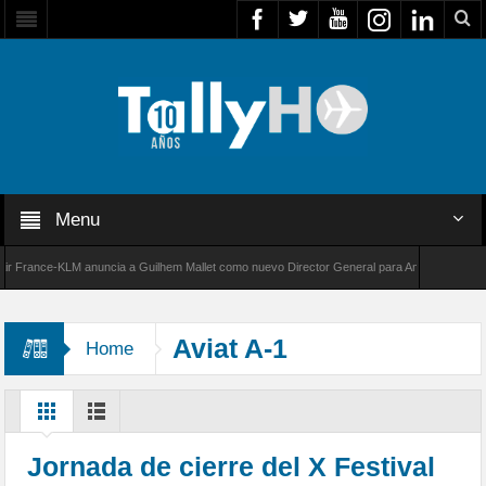
Menu
rance-KLM anuncia a Guilhem Mallet como nuevo Director General para América Latina
00 de Bombardier establece un nuevo récord de velocidad entre Los Ángeles y Farnborough
Aviat A-1
Home
Jornada de cierre del X Festival