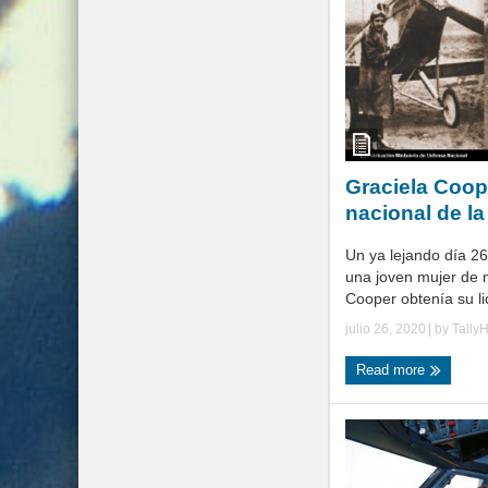
Graciela Coope
nacional de la
Un ya lejando día 26
una joven mujer de 
Cooper obtenía su lic
julio 26, 2020
| by
Tally
Read more