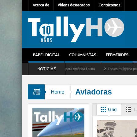
Acerca de
Videos destacados
Contáctenos
PAPEL DIGITAL
COLUMNISTAS
EFEMÉRIDES
NOTICIAS
mo nuevo Director General para América Latina
Thales multiplica por diez su capac
Aviadoras
Home
Grid
L