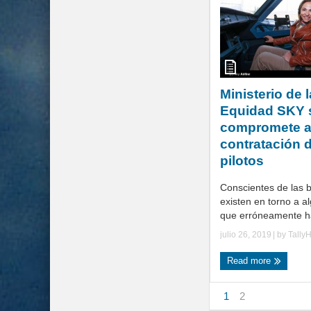
Ministerio de 
Equidad SKY 
compromete a
contratación 
pilotos
Conscientes de las 
existen en torno a a
que erróneamente han
julio 26, 2019
| by
Tally
Read more
1
2