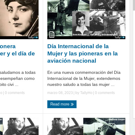
ionera
Día Internacional de la
r y el día de
Mujer y las pioneras en la
aviación nacional
, saludamos a todas
En una nueva conmemoración del Día
 desempeñan como
Internacional de la Mujer, extendemos
to civi ...
nuestro saludo a todas las mujer ...
Ho
|
0 comments
marzo 08, 2023
| by
TallyHo
|
0 comments
Read more