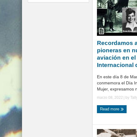
Recordamos a
pioneras en n
aviación en el
Internacional 
En este día 8 de Ma
conmemora el Día In
Mujer, expresamos nu
marzo 08, 2022
| by
Tal
Read more