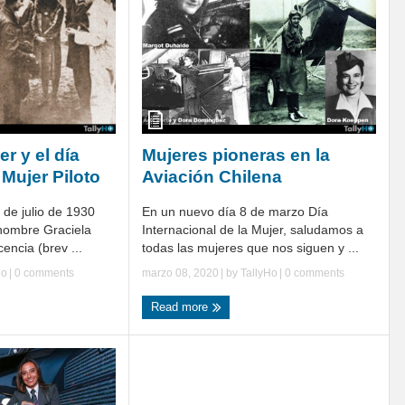
r y el día
Mujeres pioneras en la
 Mujer Piloto
Aviación Chilena
 de julio de 1930
En un nuevo día 8 de marzo Día
nombre Graciela
Internacional de la Mujer, saludamos a
encia (brev ...
todas las mujeres que nos siguen y ...
Ho
|
0 comments
marzo 08, 2020
| by
TallyHo
|
0 comments
Read more