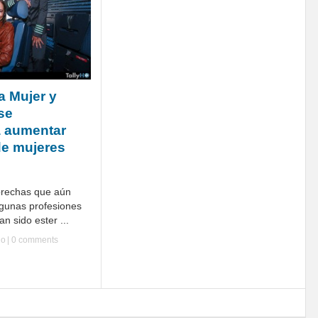
la Mujer y
se
 aumentar
de mujeres
brechas que aún
lgunas profesiones
 sido ester ...
Ho
|
0 comments