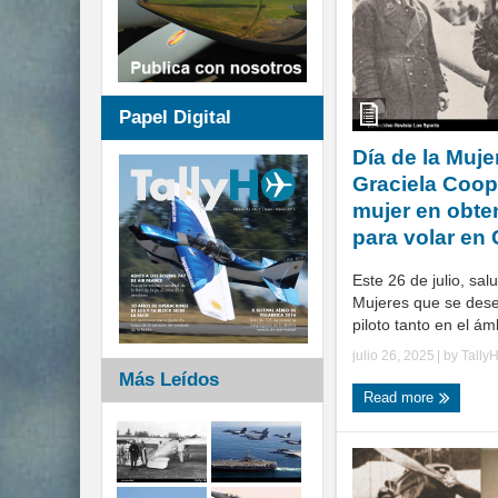
Papel Digital
Día de la Mujer
Graciela Coop
mujer en obten
para volar en 
Este 26 de julio, sa
Mujeres que se de
piloto tanto en el ámbi
julio 26, 2025
| by
Tally
Más Leídos
Read more