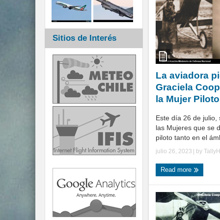
Sitios de Interés
La aviadora p
Graciela Coope
la Mujer Piloto
Este día 26 de julio
las Mujeres que se
piloto tanto en el ámbi
julio 26, 2023
| by
Tally
Read more