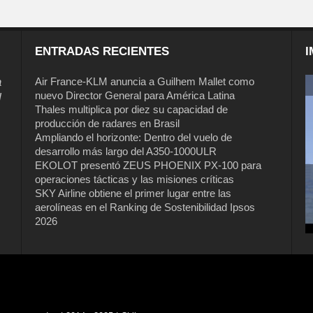
ENTRADAS RECIENTES
I
a
Air France-KLM anuncia a Guilhem Mallet como
nuevo Director General para América Latina
l
Thales multiplica por diez su capacidad de
producción de radares en Brasil
Ampliando el horizonte: Dentro del vuelo de
desarrollo más largo del A350-1000ULR
EKOLOT presentó ZEUS PHOENIX PX-100 para
operaciones tácticas y las misiones críticas
Air France-KLM anuncia a Guilhem
SKY Airline obtiene el primer lugar entre las
Mallet como nuevo Director General
aerolíneas en el Ranking de Sostenibilidad Ipsos
para América Latina
2026