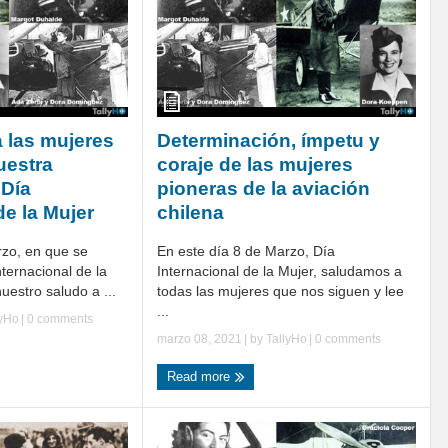
 las mujeres
Determinación, ímpetu y
uestra
coraje de las mujeres
 Día
pioneras de la aviación
de la Mujer
chilena
rzo, en que se
En este día 8 de Marzo, Día
ternacional de la
Internacional de la Mujer, saludamos a
estro saludo a ...
todas las mujeres que nos siguen y lee
...
lyHo
|
0 comments
marzo 08, 2021
| by
TallyHo
|
0 comments
Read more