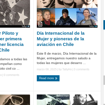
 Piloto y
Día Internacional de la
er primera
Mujer y pioneras de la
er licencia
aviación en Chile
Chile
Este 8 de marzo, Día Internacional de la
Mujer, entregamos nuestro saludo a
ludamos a todas las
todas las mujeres que desarro ...
sempeñan como
to civil co ...
marzo 08, 2025
| by
TallyHo
|
0 comments
Ho
|
0 comments
Read more