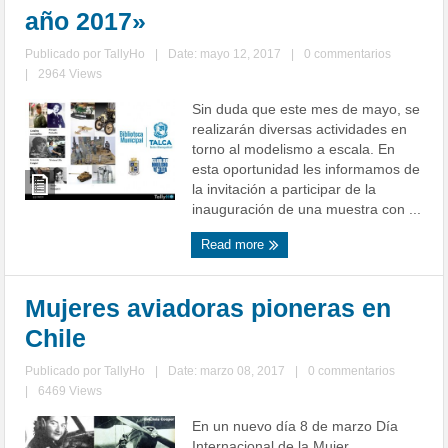
año 2017»
Publicado por
TallyHo
|
Date: mayo 12, 2017
|
0 commentarios
|
2964 Views
Sin duda que este mes de mayo, se
realizarán diversas actividades en
torno al modelismo a escala. En
esta oportunidad les informamos de
la invitación a participar de la
inauguración de una muestra con ...
Read more
Mujeres aviadoras pioneras en
Chile
Publicado por
TallyHo
|
Date: marzo 08, 2017
|
0 commentarios
|
6469 Views
En un nuevo día 8 de marzo Día
Internacional de la Mujer,