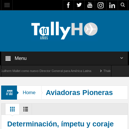
Menu
em Mallet como nuevo Director General para América Latina
Thales multiplica por di
e un nuevo récord de velocidad entre Los Ángeles y Farnborough, Reino Unido
Aviadoras Pioneras
Home
Determinación, ímpetu y coraje