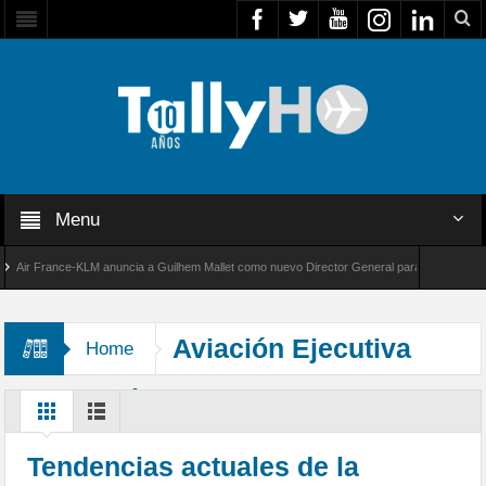
Menu
r France-KLM anuncia a Guilhem Mallet como nuevo Director General para América Latina
 8000 de Bombardier establece un nuevo récord de velocidad entre Los Ángeles y Farnboro
Aviación Ejecutiva
Home
Latinoamérica
Tendencias actuales de la