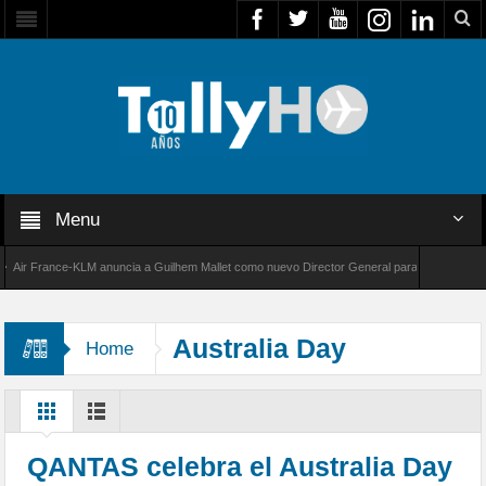
Menu
r France-KLM anuncia a Guilhem Mallet como nuevo Director General para América Latina
 8000 de Bombardier establece un nuevo récord de velocidad entre Los Ángeles y Farnboro
Australia Day
Home
QANTAS celebra el Australia Day