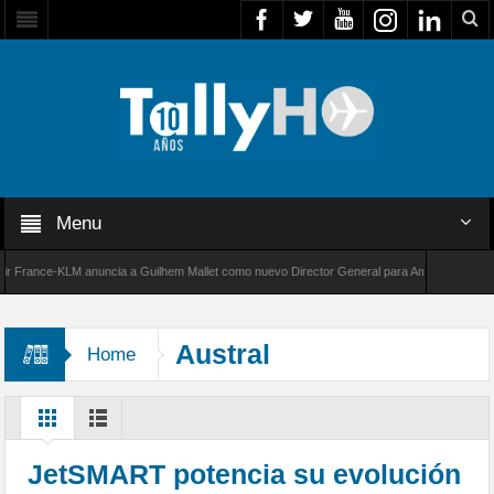
Menu
rance-KLM anuncia a Guilhem Mallet como nuevo Director General para América Latina
00 de Bombardier establece un nuevo récord de velocidad entre Los Ángeles y Farnborough
Austral
Home
JetSMART potencia su evolución