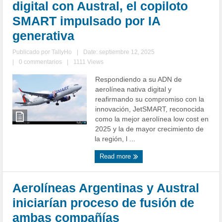
digital con Austral, el copiloto
SMART impulsado por IA
generativa
Publicado por
TallyHo
|
Date: septiembre 12, 2025
|
0 commentarios
|
1111 Views
Respondiendo a su ADN de
aerolínea nativa digital y
reafirmando su compromiso con la
innovación, JetSMART, reconocida
como la mejor aerolínea low cost en
2025 y la de mayor crecimiento de
la región, l ...
Read more
Aerolíneas Argentinas y Austral
iniciarían proceso de fusión de
ambas compañías