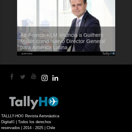
Air France-KLM anuncia a Guilhem
Thale
ra del
Mallet como nuevo Director General
capac
para América Latina
en Br
TALLLY-HO© Revista Aeronáutica
Digital© | Todos los derechos
reservados | 2014 - 2025 | Chile