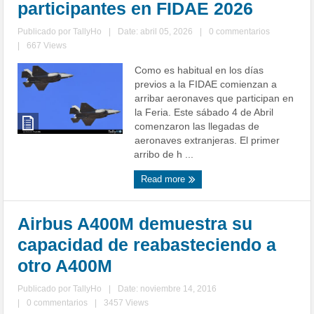
participantes en FIDAE 2026
Publicado por
TallyHo
|
Date: abril 05, 2026
|
0 commentarios
|
667 Views
Como es habitual en los días
previos a la FIDAE comienzan a
arribar aeronaves que participan en
la Feria. Este sábado 4 de Abril
comenzaron las llegadas de
aeronaves extranjeras. El primer
arribo de h ...
Read more
Airbus A400M demuestra su
capacidad de reabasteciendo a
otro A400M
Publicado por
TallyHo
|
Date: noviembre 14, 2016
|
0 commentarios
|
3457 Views