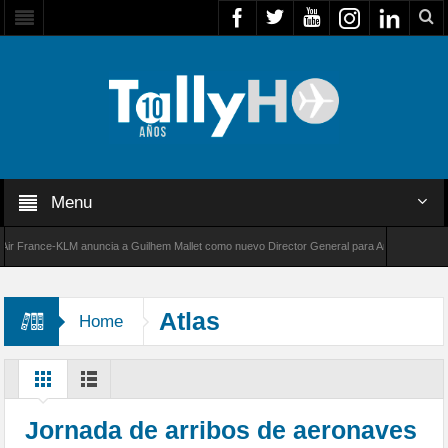
Menu
France-KLM anuncia a Guilhem Mallet como nuevo Director General para América Latina
000 de Bombardier establece un nuevo récord de velocidad entre Los Ángeles y Farnborough
Atlas
Home
Jornada de arribos de aeronaves