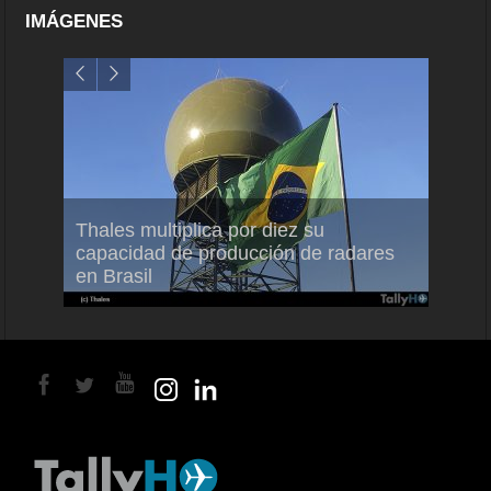
IMÁGENES
em
Thales multiplica por diez su
Ampli
ral
capacidad de producción de radares
vuelo
en Brasil
A350