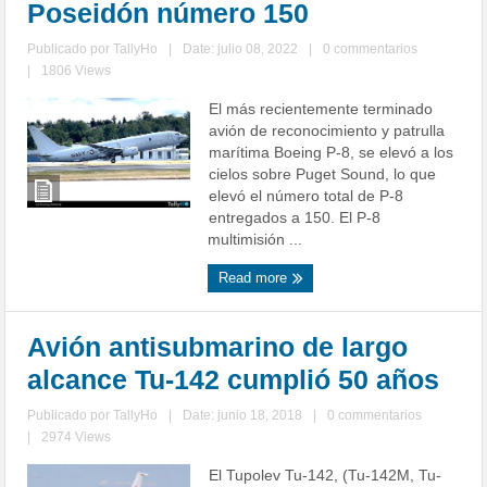
Poseidón número 150
Publicado por
TallyHo
|
Date: julio 08, 2022
|
0 commentarios
|
1806 Views
El más recientemente terminado
avión de reconocimiento y patrulla
marítima Boeing P-8, se elevó a los
cielos sobre Puget Sound, lo que
elevó el número total de P-8
entregados a 150. El P-8
multimisión ...
Read more
Avión antisubmarino de largo
alcance Tu-142 cumplió 50 años
Publicado por
TallyHo
|
Date: junio 18, 2018
|
0 commentarios
|
2974 Views
El Tupolev Tu-142, (Tu-142M, Tu-