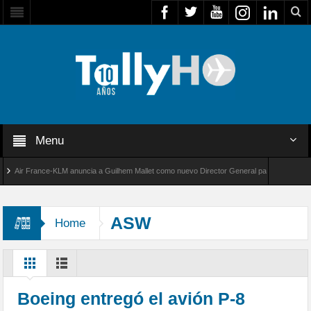
Menu
ir France-KLM anuncia a Guilhem Mallet como nuevo Director General para América Latina
l 8000 de Bombardier establece un nuevo récord de velocidad entre Los Ángeles y Farnbor
ASW
Home
Boeing entregó el avión P-8