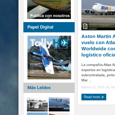
Papel Digital
Aston Martin 
vuelo con Atla
Worldwide co
logístico oficia
La compañía Atlas A
expertos en logístic
subcontratada, junto
Mar ...
Más Leídos
febrero 12, 2025
| by
Ta
Read more