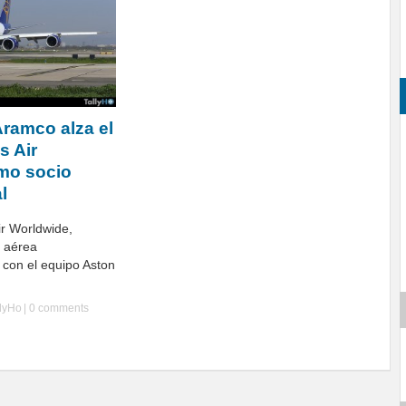
Aramco alza el
s Air
mo socio
l
ir Worldwide,
a aérea
 con el equipo Aston
llyHo
|
0 comments