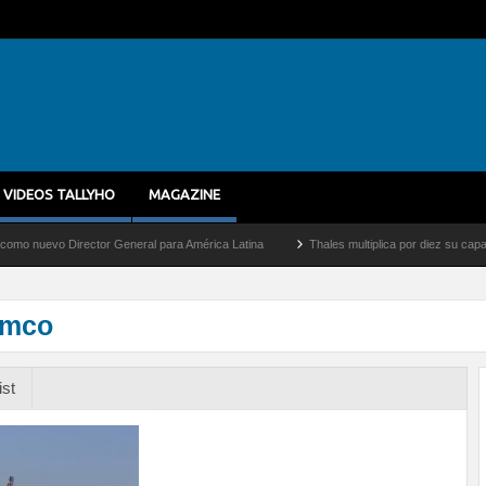
VIDEOS TALLYHO
MAGAZINE
vo Director General para América Latina
Thales multiplica por diez su capacidad de
amco
ist