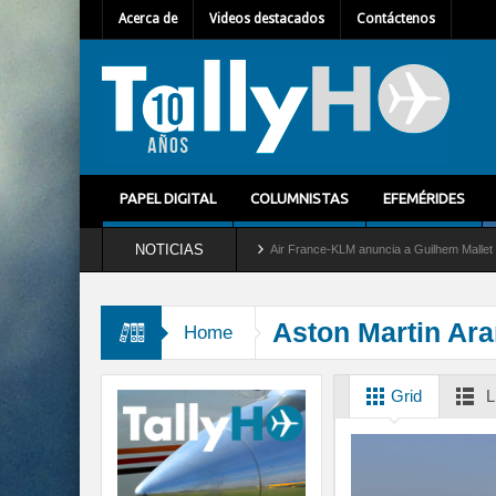
Acerca de
Videos destacados
Contáctenos
PAPEL DIGITAL
COLUMNISTAS
EFEMÉRIDES
NOTICIAS
ra del servicio al C-2 Greyhound
Air France-KLM anuncia a Guilhem Mallet como nue
Aston Martin Ar
Home
Grid
L