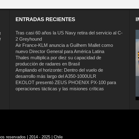
ENTRADAS RECIENTES
I
a
Tras casi 60 años la US Navy retira del servicio al C-
2 Greyhound
l
Air France-KLM anuncia a Guilhem Mallet como
nuevo Director General para América Latina
Thales multiplica por diez su capacidad de
producción de radares en Brasil
Ampliando el horizonte: Dentro del vuelo de
desarrollo más largo del A350-1000ULR
EKOLOT presentó ZEUS PHOENIX PX-100 para
Tras casi 60 años la US Navy retira del
operaciones tácticas y las misiones críticas
servicio al C-2 Greyhound
s reservados | 2014 - 2025 | Chile