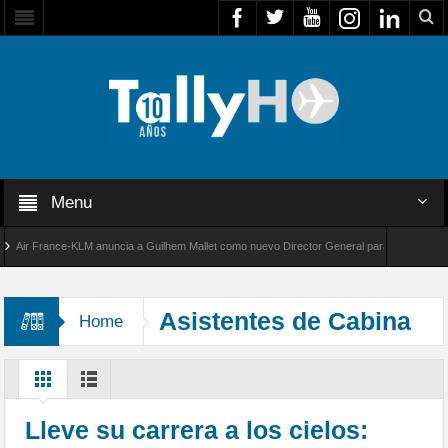
Menu
ir France-KLM anuncia a Guilhem Mallet como nuevo Director General para América Latina
l 8000 de Bombardier establece un nuevo récord de velocidad entre Los Ángeles y Farnbor
Asistentes de Cabina
Home
Lleve su carrera a los cielos: