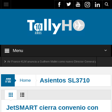
Menu
Air France-KLM anuncia a Guilhem Mallet como nuevo Director General para América Latin
bal 8000 de Bombardier establece un nuevo récord de velocidad entre Los Ángeles y Farnb
Asientos SL3710
Home
JetSMART cierra convenio con