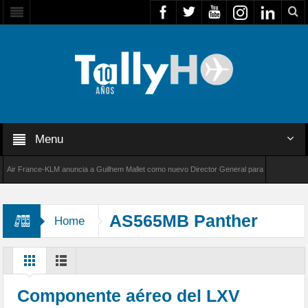
Menu
 France-KLM anuncia a Guilhem Mallet como nuevo Director General para América Latina
8000 de Bombardier establece un nuevo récord de velocidad entre Los Ángeles y Farnborou
AS565MB Panther
Home
Componente aéreo del LXV