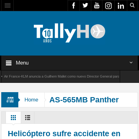
Menu
r France-KLM anuncia a Guilhem Mallet como nuevo Director General para América Latina
 8000 de Bombardier establece un nuevo récord de velocidad entre Los Ángeles y Farnborou
AS-565MB Panther
Home
Helicóptero sufre accidente en