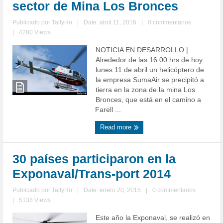
sector de Mina Los Bronces
Publicado por
TallyHo
|
Date: abril 11, 2016
|
0 commentarios
|
4280 Views
NOTICIA EN DESARROLLO |
Alrededor de las 16:00 hrs de hoy
lunes 11 de abril un helicóptero de
la empresa SumaAir se precipitó a
tierra en la zona de la mina Los
Bronces, que está en el camino a
Farell ...
Read more
30 países participaron en la
Exponaval/Trans-port 2014
Publicado por
TallyHo
|
Date: enero 20, 2015
|
0 commentarios
|
5138 Views
Este año la Exponaval, se realizó en