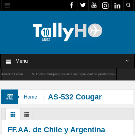
Menu
rica Latina
Thales multiplica por diez su capacidad de producción de radares en Bras
ngeles y Farnborough, Reino Unido
Airbus U030 Flexrotor inicia sus operaciones co
AS-532 Cougar
Home
FF.AA. de Chile y Argentina