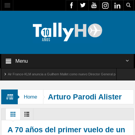
Menu
Air France-KLM anuncia a Guilhem Mallet como nuevo Director General para América Latina
bal 8000 de Bombardier establece un nuevo récord de velocidad entre Los Ángeles y Farnb
Arturo Parodi Alister
Home
A 70 años del primer vuelo de un