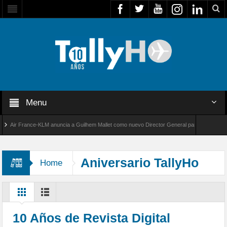
Menu
ir France-KLM anuncia a Guilhem Mallet como nuevo Director General para América Latina
al 8000 de Bombardier establece un nuevo récord de velocidad entre Los Ángeles y Farnbor
Aniversario TallyHo
Home
10 Años de Revista Digital